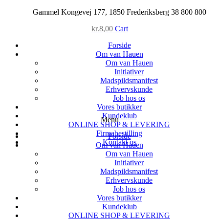
Skip
Gammel Kongevej 177, 1850 Frederiksberg
38 800 800
to
kr.
8,00
Cart
content
Forside
Om van Hauen
Om van Hauen
Initiativer
Madspildsmanifest
Erhvervskunde
Job hos os
Vores butikker
Kundeklub
Menu
ONLINE SHOP & LEVERING
Firmabestilling
Forside
Kontakt os
Om van Hauen
Om van Hauen
Initiativer
Madspildsmanifest
Erhvervskunde
Job hos os
Vores butikker
Kundeklub
ONLINE SHOP & LEVERING