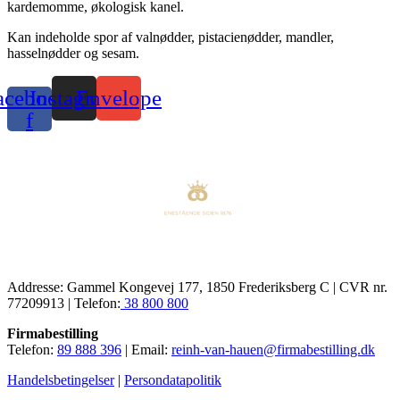
kardemomme, økologisk kanel.
Kan indeholde spor af valnødder, pistacienødder, mandler,
hasselnødder og sesam.
acebook-
Instagram
Envelope
f
Addresse: Gammel Kongevej 177, 1850 Frederiksberg C | CVR nr.
77209913 | Telefon:
38 800 800
Firmabestilling
Telefon:
89 888 396
| Email:
reinh-van-hauen@firmabestilling.dk
Handelsbetingelser
|
Persondatapolitik