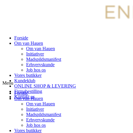
Forside
Om van Hauen
Om van Hauen
Initiativer
Madspildsmanifest
Erhvervskunde
Job hos os
Vores butikker
Kundeklub
Menu
ONLINE SHOP & LEVERING
Firmabestilling
Forside
Kontakt os
Om van Hauen
Om van Hauen
Initiativer
Madspildsmanifest
Erhvervskunde
Job hos os
Vores butikker