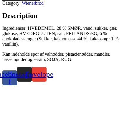
Category:
Wienerbrød
Description
Ingredienser: HVEDEMEL, 28 % SMØR, vand, sukker, gær,
glukose, HVEDEGLUTEN, salt, FRILANDSÆG, 6 %
chokoladestænger (Sukker, kakaomasse 44 %, kakaosmør 1 %,
vanillin).
Kan indeholde spor af valnødder, pistacienødder, mandler,
hasselnødder og sesam, SOJA, RUG.
acebook-
Instagram
Envelope
f