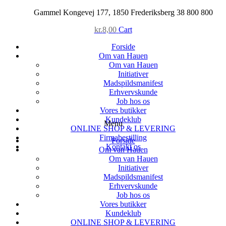
Skip
Gammel Kongevej 177, 1850 Frederiksberg
38 800 800
to
kr.
8,00
Cart
content
Forside
Om van Hauen
Om van Hauen
Initiativer
Madspildsmanifest
Erhvervskunde
Job hos os
Vores butikker
Kundeklub
Menu
ONLINE SHOP & LEVERING
Firmabestilling
Forside
Kontakt os
Om van Hauen
Om van Hauen
Initiativer
Madspildsmanifest
Erhvervskunde
Job hos os
Vores butikker
Kundeklub
ONLINE SHOP & LEVERING