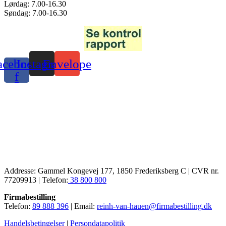
Lørdag: 7.00-16.30
Søndag: 7.00-16.30
acebook-
Instagram
Envelope
f
Addresse: Gammel Kongevej 177, 1850 Frederiksberg C | CVR nr.
77209913 | Telefon:
38 800 800
Firmabestilling
Telefon:
89 888 396
| Email:
reinh-van-hauen@firmabestilling.dk
Handelsbetingelser
|
Persondatapolitik