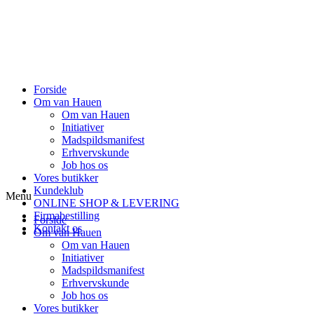
Forside
Om van Hauen
Om van Hauen
Initiativer
Madspildsmanifest
Erhvervskunde
Job hos os
Vores butikker
Kundeklub
Menu
ONLINE SHOP & LEVERING
Firmabestilling
Forside
Kontakt os
Om van Hauen
Om van Hauen
Initiativer
Madspildsmanifest
Erhvervskunde
Job hos os
Vores butikker