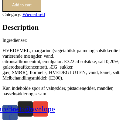
Add to cart
Category:
Wienerbrød
Description
Ingredienser:
HVEDEMEL, margarine (vegetabilsk palme og solsikkeolie i
varierende mængder, vand,
citronsaftkoncentrat, emulgator: E322 af solsikke, salt 0,20%,
gulerodssaftkoncentrat), ÆG, sukker,
gær, SMØR), flormelis, HVEDEGLUTEN, vand, kanel, salt.
Melbehandlingsmiddel: (E300).
Kan indeholde spor af valnødder, pistacienødder, mandler,
hasselnødder og sesam.
acebook-
Instagram
Envelope
f