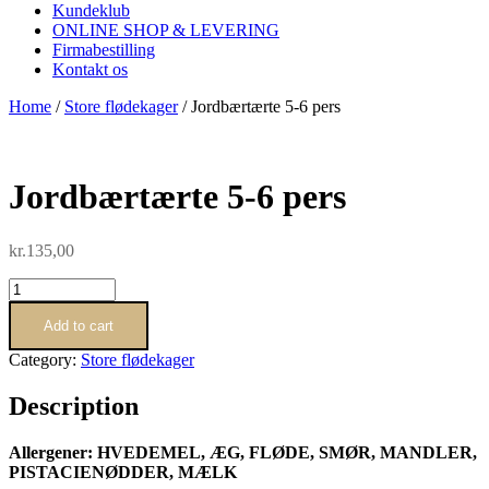
Kundeklub
ONLINE SHOP & LEVERING
Firmabestilling
Kontakt os
Home
/
Store flødekager
/ Jordbærtærte 5-6 pers
Jordbærtærte 5-6 pers
kr.
135,00
Jordbærtærte
5-
6
Add to cart
pers
Category:
Store flødekager
quantity
Description
Allergener: HVEDEMEL, ÆG, FLØDE, SMØR, MANDLER,
PISTACIENØDDER, MÆLK