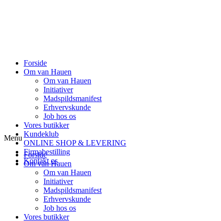
Forside
Om van Hauen
Om van Hauen
Initiativer
Madspildsmanifest
Erhvervskunde
Job hos os
Vores butikker
Kundeklub
Menu
ONLINE SHOP & LEVERING
Firmabestilling
Forside
Kontakt os
Om van Hauen
Om van Hauen
Initiativer
Madspildsmanifest
Erhvervskunde
Job hos os
Vores butikker