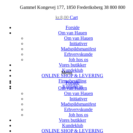
Skip
Gammel Kongevej 177, 1850 Frederiksberg
38 800 800
to
kr.
8,00
Cart
content
Forside
Om van Hauen
Om van Hauen
Initiativer
Madspildsmanifest
Erhvervskunde
Job hos os
Vores butikker
Kundeklub
Menu
ONLINE SHOP & LEVERING
Firmabestilling
Forside
Kontakt os
Om van Hauen
Om van Hauen
Initiativer
Madspildsmanifest
Erhvervskunde
Job hos os
Vores butikker
Kundeklub
ONLINE SHOP & LEVERING