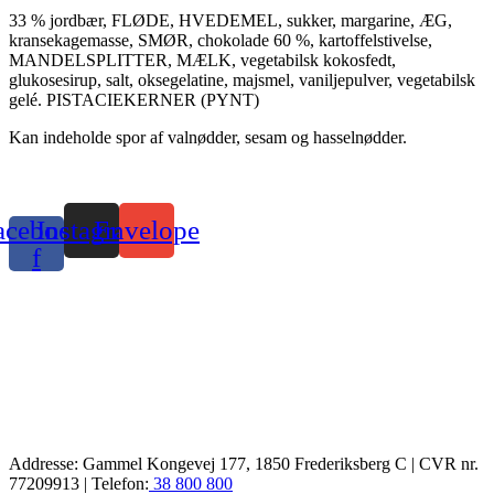
33 % jordbær, FLØDE, HVEDEMEL, sukker, margarine, ÆG,
kransekagemasse, SMØR, chokolade 60 %, kartoffelstivelse,
MANDELSPLITTER, MÆLK, vegetabilsk kokosfedt,
glukosesirup, salt, oksegelatine, majsmel, vaniljepulver, vegetabilsk
gelé.
PISTACIEKERNER (PYNT)
Kan indeholde spor af valnødder, sesam og hasselnødder.
acebook-
Instagram
Envelope
f
Addresse: Gammel Kongevej 177, 1850 Frederiksberg C | CVR nr.
77209913 | Telefon:
38 800 800