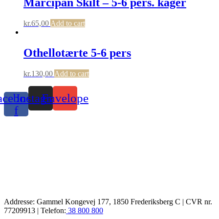
Marcipan Skilt – 5-6 pers. kager
kr.
65,00
Add to cart
Othellotærte 5-6 pers
kr.
130,00
Add to cart
acebook-
Instagram
Envelope
f
Addresse: Gammel Kongevej 177, 1850 Frederiksberg C | CVR nr.
77209913 | Telefon:
38 800 800