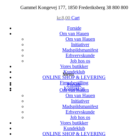
Skip
Gammel Kongevej 177, 1850 Frederiksberg
38 800 800
to
kr.
8,00
Cart
content
Forside
Om van Hauen
Om van Hauen
Initiativer
Madspildsmanifest
Erhvervskunde
Job hos os
Vores butikker
Kundeklub
Menu
ONLINE SHOP & LEVERING
Firmabestilling
Forside
Kontakt os
Om van Hauen
Om van Hauen
Initiativer
Madspildsmanifest
Erhvervskunde
Job hos os
Vores butikker
Kundeklub
ONLINE SHOP & LEVERING