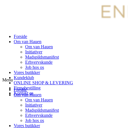
Forside
Om van Hauen
Om van Hauen
Initiativer
Madspildsmanifest
Erhvervskunde
Job hos os
Vores butikker
Kundeklub
Menu
ONLINE SHOP & LEVERING
Firmabestilling
Forside
Kontakt os
Om van Hauen
Om van Hauen
Initiativer
Madspildsmanifest
Erhvervskunde
Job hos os
Vores butikker