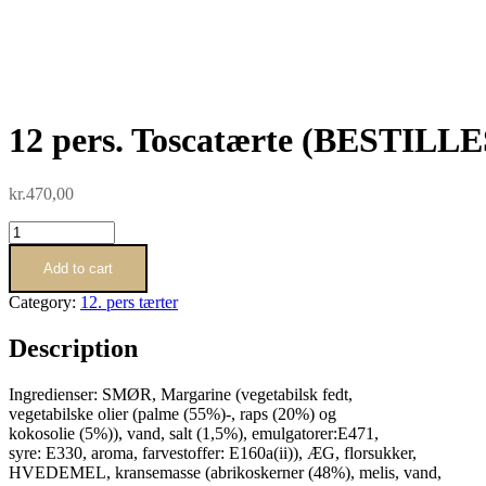
12 pers. Toscatærte (BESTIL
kr.
470,00
12
pers.
Toscatærte
Add to cart
(BESTILLES
Category:
12. pers tærter
2
DAGE
Description
FØR)
quantity
Ingredienser: SMØR, Margarine (vegetabilsk fedt,
vegetabilske olier (palme (55%)-, raps (20%) og
kokosolie (5%)), vand, salt (1,5%), emulgatorer:E471,
syre: E330, aroma, farvestoffer: E160a(ii)), ÆG, florsukker,
HVEDEMEL, kransemasse (abrikoskerner (48%), melis, vand,