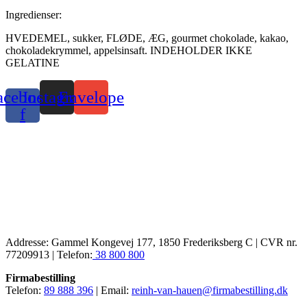
Ingredienser:
HVEDEMEL, sukker, FLØDE, ÆG, gourmet chokolade, kakao,
chokoladekrymmel, appelsinsaft. INDEHOLDER IKKE
GELATINE
acebook-
Instagram
Envelope
f
Addresse: Gammel Kongevej 177, 1850 Frederiksberg C | CVR nr.
77209913 | Telefon:
38 800 800
Firmabestilling
Telefon:
89 888 396
| Email:
reinh-van-hauen@firmabestilling.dk