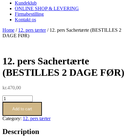
Kundeklub
ONLINE SHOP & LEVERING
Firmabestilling
Kontakt os
Home
/
12. pers tærter
/ 12. pers Sachertærte (BESTILLES 2
DAGE FØR)
12. pers Sachertærte
(BESTILLES 2 DAGE FØR)
kr.
470,00
12.
pers
Sachertærte
Add to cart
(BESTILLES
Category:
12. pers tærter
2
DAGE
Description
FØR)
quantity