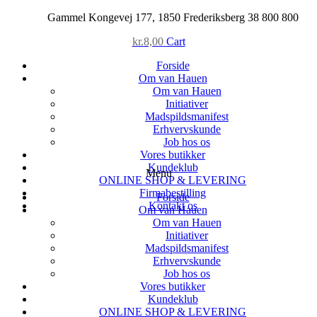
Skip
Gammel Kongevej 177, 1850 Frederiksberg
38 800 800
to
kr.
8,00
Cart
content
Forside
Om van Hauen
Om van Hauen
Initiativer
Madspildsmanifest
Erhvervskunde
Job hos os
Vores butikker
Kundeklub
Menu
ONLINE SHOP & LEVERING
Firmabestilling
Forside
Kontakt os
Om van Hauen
Om van Hauen
Initiativer
Madspildsmanifest
Erhvervskunde
Job hos os
Vores butikker
Kundeklub
ONLINE SHOP & LEVERING