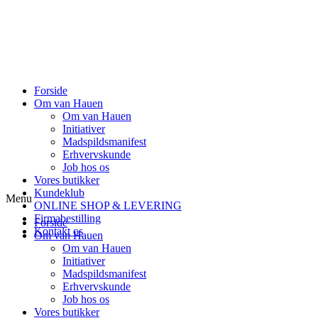
Forside
Om van Hauen
Om van Hauen
Initiativer
Madspildsmanifest
Erhvervskunde
Job hos os
Vores butikker
Kundeklub
Menu
ONLINE SHOP & LEVERING
Firmabestilling
Forside
Kontakt os
Om van Hauen
Om van Hauen
Initiativer
Madspildsmanifest
Erhvervskunde
Job hos os
Vores butikker