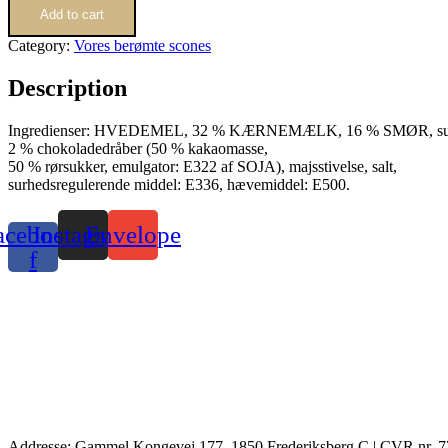
quantity
Add to cart
Category:
Vores berømte scones
Description
Ingredienser: HVEDEMEL, 32 % KÆRNEMÆLK, 16 % SMØR, su
2 % chokoladedråber (50 % kakaomasse,
50 % rørsukker, emulgator: E322 af SOJA), majsstivelse, salt,
surhedsregulerende middel: E336, hævemiddel: E500.
acebook-
Instagram
Envelope
f
Addresse: Gammel Kongevej 177, 1850 Frederiksberg C | CVR nr. 7