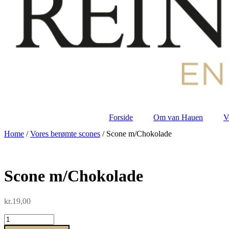
Forside
Om van Hauen
V
Home
/
Vores berømte scones
/ Scone m/Chokolade
Scone m/Chokolade
kr.
19,00
Scone
m/Chokolade