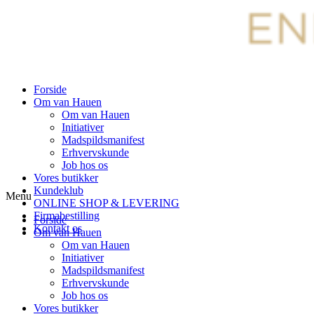
Forside
Om van Hauen
Om van Hauen
Initiativer
Madspildsmanifest
Erhvervskunde
Job hos os
Vores butikker
Kundeklub
Menu
ONLINE SHOP & LEVERING
Firmabestilling
Forside
Kontakt os
Om van Hauen
Om van Hauen
Initiativer
Madspildsmanifest
Erhvervskunde
Job hos os
Vores butikker