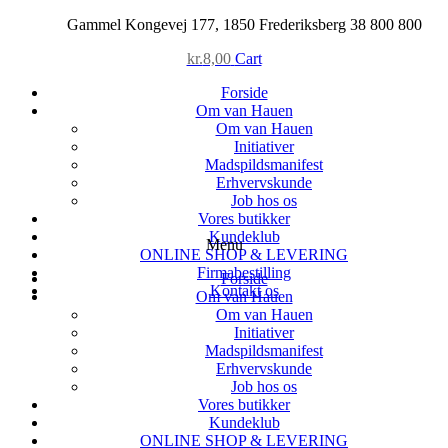
Skip
Gammel Kongevej 177, 1850 Frederiksberg
38 800 800
to
kr.
8,00
Cart
content
Forside
Om van Hauen
Om van Hauen
Initiativer
Madspildsmanifest
Erhvervskunde
Job hos os
Vores butikker
Kundeklub
Menu
ONLINE SHOP & LEVERING
Firmabestilling
Forside
Kontakt os
Om van Hauen
Om van Hauen
Initiativer
Madspildsmanifest
Erhvervskunde
Job hos os
Vores butikker
Kundeklub
ONLINE SHOP & LEVERING