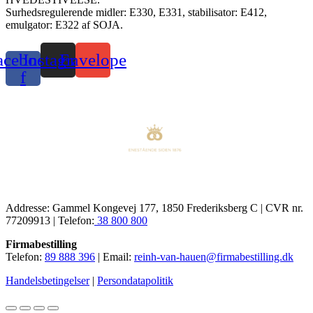
Surhedsregulerende midler: E330, E331, stabilisator: E412,
emulgator: E322 af SOJA.
acebook-
Instagram
Envelope
f
Addresse: Gammel Kongevej 177, 1850 Frederiksberg C | CVR nr.
77209913 | Telefon:
38 800 800
Firmabestilling
Telefon:
89 888 396
| Email:
reinh-van-hauen@firmabestilling.dk
Handelsbetingelser
|
Persondatapolitik