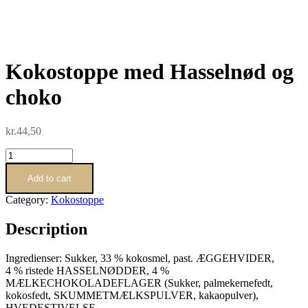
Kokostoppe med Hasselnød og
choko
kr.
44,50
Kokostoppe
med
Hasselnød
Add to cart
og
Category:
Kokostoppe
choko
quantity
Description
Ingredienser: Sukker, 33 % kokosmel, past. ÆGGEHVIDER,
4 % ristede HASSELNØDDER, 4 %
MÆLKECHOKOLADEFLAGER (Sukker, palmekernefedt,
kokosfedt, SKUMMETMÆLKSPULVER, kakaopulver),
HVEDESTIVELSE.