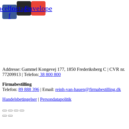
acebook-
Instagram
Envelope
f
Addresse: Gammel Kongevej 177, 1850 Frederiksberg C | CVR nr.
77209913 | Telefon:
38 800 800
Firmabestilling
Telefon:
89 888 396
| Email:
reinh-van-hauen@firmabestilling.dk
Handelsbetingelser
|
Persondatapolitik