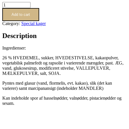
Kagedreng
i
Chokoladekage
Add to cart
quantity
Category:
Special kager
Description
Ingredienser:
26 % HVEDEMEL, sukker, HVEDESTIVELSE, kakaopulver,
vegetabilsk palmefedt og rapsolie i varierende mængder, past. ÆG,
vand, glukosesirup, modificeret stivelse, VALLEPULVER,
MÆLKEPULVER, salt, SOJA.
Pyntes med glasur (vand, flormelis, evt. kakao), slik (det kan
varierer) samt marcipanansigt (indeholder MANDLER)
Kan indeholde spor af hasselnødder, valnødder, pistacienødder og
sesam.