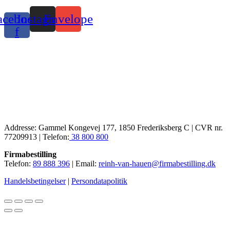
acebook-
Instagram
Envelope
f
Addresse: Gammel Kongevej 177, 1850 Frederiksberg C | CVR nr.
77209913 | Telefon:
38 800 800
Firmabestilling
Telefon:
89 888 396
| Email:
reinh-van-hauen@firmabestilling.dk
Handelsbetingelser
|
Persondatapolitik