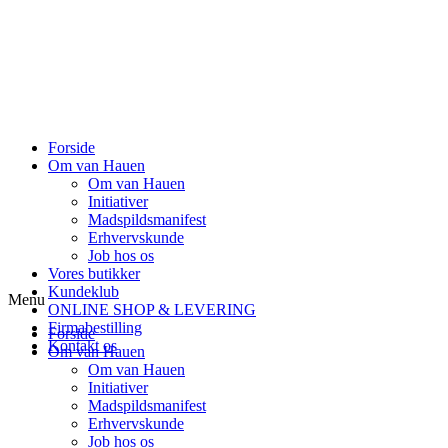
Forside
Om van Hauen
Om van Hauen
Initiativer
Madspildsmanifest
Erhvervskunde
Job hos os
Vores butikker
Kundeklub
Menu
ONLINE SHOP & LEVERING
Firmabestilling
Forside
Kontakt os
Om van Hauen
Om van Hauen
Initiativer
Madspildsmanifest
Erhvervskunde
Job hos os