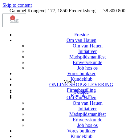
Skip to content
Gammel Kongevej 177, 1850 Frederiksberg
38 800 800
Cart
Forside
Om van Hauen
Om van Hauen
Initiativer
Madspildsmanifest
Erhvervskunde
Job hos os
Vores butikker
Kundeklub
Menu
ONLINE SHOP & LEVERING
Firmabestilling
Forside
Kontakt os
Om van Hauen
Om van Hauen
Initiativer
Madspildsmanifest
Erhvervskunde
Job hos os
Vores butikker
Kundeklub