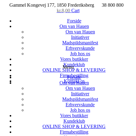
Skip
Gammel Kongevej 177, 1850 Frederiksberg
38 800 800
to
kr.
8,00
Cart
content
Forside
Om van Hauen
Om van Hauen
Initiativer
Madspildsmanifest
Erhvervskunde
Job hos os
Vores butikker
Kundeklub
Menu
ONLINE SHOP & LEVERING
Firmabestilling
Forside
Kontakt os
Om van Hauen
Om van Hauen
Initiativer
Madspildsmanifest
Erhvervskunde
Job hos os
Vores butikker
Kundeklub
ONLINE SHOP & LEVERING
Firmabestilling