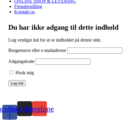
ONLINE SHOP & LEVERING
Firmabestilling
Kontakt os
Du har ikke adgang til dette indhold
Log venligst ind for at se indholdet på denne side.
Brugernavn eller e-mailadresse
Adgangskode
Husk mig
acebook-
Instagram
Envelope
f