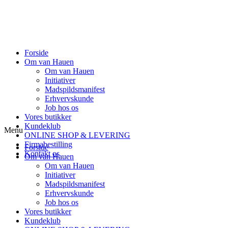
Forside
Om van Hauen
Om van Hauen
Initiativer
Madspildsmanifest
Erhvervskunde
Job hos os
Vores butikker
Kundeklub
Menu
ONLINE SHOP & LEVERING
Firmabestilling
Forside
Kontakt os
Om van Hauen
Om van Hauen
Initiativer
Madspildsmanifest
Erhvervskunde
Job hos os
Vores butikker
Kundeklub