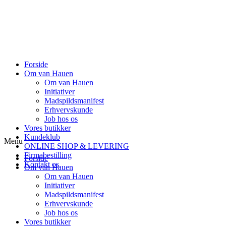
Forside
Om van Hauen
Om van Hauen
Initiativer
Madspildsmanifest
Erhvervskunde
Job hos os
Vores butikker
Kundeklub
Menu
ONLINE SHOP & LEVERING
Firmabestilling
Forside
Kontakt os
Om van Hauen
Om van Hauen
Initiativer
Madspildsmanifest
Erhvervskunde
Job hos os
Vores butikker