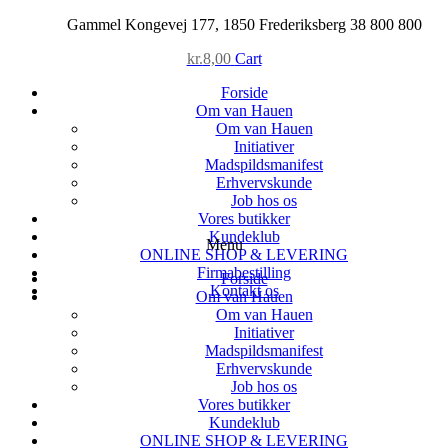
Skip
Gammel Kongevej 177, 1850 Frederiksberg
38 800 800
to
kr.
8,00
Cart
content
Forside
Om van Hauen
Om van Hauen
Initiativer
Madspildsmanifest
Erhvervskunde
Job hos os
Vores butikker
Kundeklub
Menu
ONLINE SHOP & LEVERING
Firmabestilling
Forside
Kontakt os
Om van Hauen
Om van Hauen
Initiativer
Madspildsmanifest
Erhvervskunde
Job hos os
Vores butikker
Kundeklub
ONLINE SHOP & LEVERING