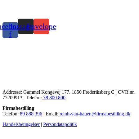
acebook-
Instagram
Envelope
f
Addresse: Gammel Kongevej 177, 1850 Frederiksberg C | CVR nr.
77209913 | Telefon:
38 800 800
Firmabestilling
Telefon:
89 888 396
| Email:
reinh-van-hauen@firmabestilling.dk
Handelsbetingelser
|
Persondatapolitik