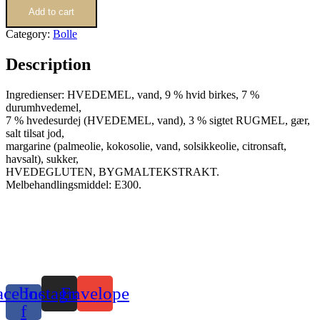
quantity
Add to cart
Category:
Bolle
Description
Ingredienser: HVEDEMEL, vand, 9 % hvid birkes, 7 %
durumhvedemel,
7 % hvedesurdej (HVEDEMEL, vand), 3 % sigtet RUGMEL, gær,
salt tilsat jod,
margarine (palmeolie, kokosolie, vand, solsikkeolie, citronsaft,
havsalt), sukker,
HVEDEGLUTEN, BYGMALTEKSTRAKT.
Melbehandlingsmiddel: E300.
acebook-
Instagram
Envelope
f